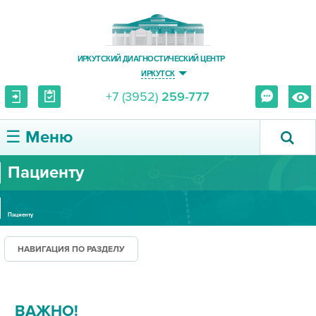
ИРКУТСКИЙ ДИАГНОСТИЧЕСКИЙ ЦЕНТР
ИРКУТСК
+7 (3952)
259-777
☰ Меню
Пациенту
О ЦЕНТРЕ
УСЛУГИ И ЦЕНЫ
Пациенту
ПАЦИЕНТУ
НАВИГАЦИЯ ПО РАЗДЕЛУ
ВРАЧУ
ВАЖНО!
ПРАВОВАЯ ИНФОРМАЦИЯ