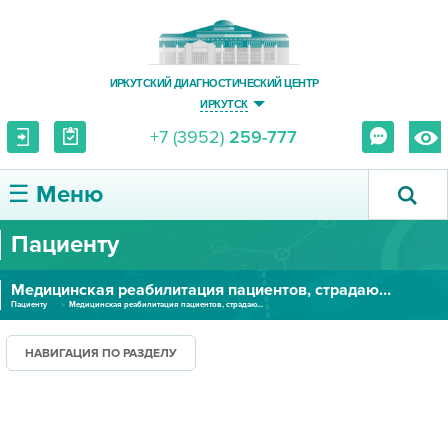
ИРКУТСКИЙ ДИАГНОСТИЧЕСКИЙ ЦЕНТР
ИРКУТСК
+7 (3952)
259-777
☰ Меню
Пациенту
О ЦЕНТРЕ
Медицинская реабилитация пациентов, страдающих наркологическими заболеваниями
УСЛУГИ И ЦЕНЫ
Пациенту
Медицинская реабилитация пациентов, страдающих наркологическими заболеваниями
ПАЦИЕНТУ
НАВИГАЦИЯ ПО РАЗДЕЛУ
ВРАЧУ
ПРАВОВАЯ ИНФОРМАЦИЯ