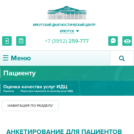
ИРКУТСКИЙ ДИАГНОСТИЧЕСКИЙ ЦЕНТР
ИРКУТСК
+7 (3952)
259-777
☰ Меню
Пациенту
О ЦЕНТРЕ
Оценка качества услуг ИДЦ
УСЛУГИ И ЦЕНЫ
Пациенту
Опрос для пациентов по качеству услуг ИДЦ
ПАЦИЕНТУ
НАВИГАЦИЯ ПО РАЗДЕЛУ
ВРАЧУ
АНКЕТИРОВАНИЕ ДЛЯ ПАЦИЕНТОВ
ПРАВОВАЯ ИНФОРМАЦИЯ