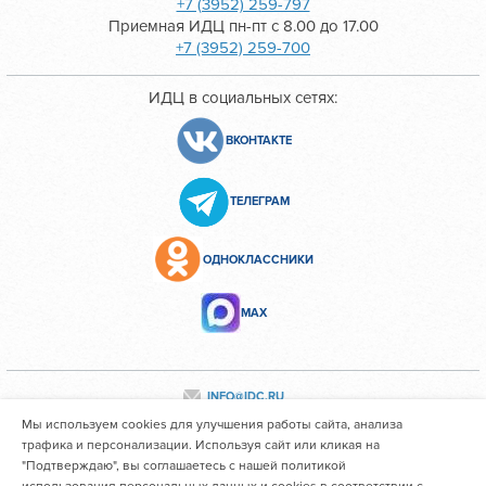
+7 (3952) 259-797
Приемная ИДЦ пн-пт с 8.00 до 17.00
+7 (3952) 259-700
ИДЦ в социальных сетях:
ВКОНТАКТЕ
ТЕЛЕГРАМ
ОДНОКЛАССНИКИ
МАХ
INFO@IDC.RU
Мы используем cookies для улучшения работы сайта, анализа
трафика и персонализации. Используя сайт или кликая на
"Подтверждаю", вы соглашаетесь с нашей политикой
Все персональные данные сотрудников размещены с их