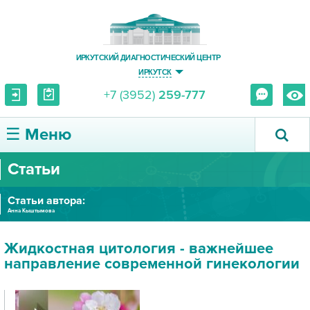
ИРКУТСКИЙ ДИАГНОСТИЧЕСКИЙ ЦЕНТР
ИРКУТСК
+7 (3952)
259-777
☰ Меню
Статьи
О ЦЕНТРЕ
Статьи автора:
УСЛУГИ И ЦЕНЫ
Анна Кыштымова
ПАЦИЕНТУ
Жидкостная цитология - важнейшее
направление современной гинекологии
ВРАЧУ
ПРАВОВАЯ ИНФОРМАЦИЯ