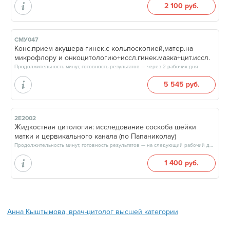
2 100 руб.
СМУ047
Конс.прием акушера-гинек.с кольпоскопией,матер.на
микрофлору и онкоцитологию+иссл.гинек.мазка+цит.иссл.
Продолжительность минут, готовность результатов — через 2 рабочих дня
5 545 руб.
2Е2002
Жидкостная цитология: исследование соскоба шейки
матки и цервикального канала (по Папаниколау)
Продолжительность минут, готовность результатов — на следующий рабочий день
1 400 руб.
Анна Кыштымова, врач-цитолог высшей категории