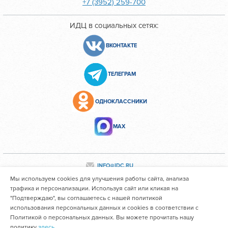
+7 (3952) 259-700
ИДЦ в социальных сетях:
ВКОНТАКТЕ
ТЕЛЕГРАМ
ОДНОКЛАССНИКИ
МАХ
INFO@IDC.RU
Мы используем cookies для улучшения работы сайта, анализа
трафика и персонализации. Используя сайт или кликая на
"Подтверждаю", вы соглашаетесь с нашей политикой
Все персональные данные сотрудников размещены с их
использования персональных данных и cookies в соответствии с
согласия
Политикой о персональных данных. Вы можете прочитать нашу
политику
здесь