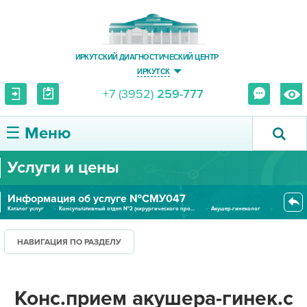
ИРКУТСКИЙ ДИАГНОСТИЧЕСКИЙ ЦЕНТР
ИРКУТСК
+7 (3952)
259-777
☰ Меню
Услуги и цены
О ЦЕНТРЕ
Информация об услуге №СМУ047
УСЛУГИ И ЦЕНЫ
Каталог услуг
Консультативный отдел №2 (хирургического профиля)
Акушер-гинеколог
Конс.прием акушера-гинек.с кол...
ПАЦИЕНТУ
НАВИГАЦИЯ ПО РАЗДЕЛУ
ВРАЧУ
Конс.прием акушера-гинек.с
ПРАВОВАЯ ИНФОРМАЦИЯ