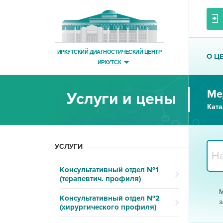
ИРКУТСКИЙ ДИАГНОСТИЧЕСКИЙ ЦЕНТР
О Ц
ИРКУТСК
Ме
Услуги и цены
Ката
УСЛУГИ
Консультативный отдел №1
(терапевтич. профиля)
М
Консультативный отдел №2
з
(хирургического профиля)