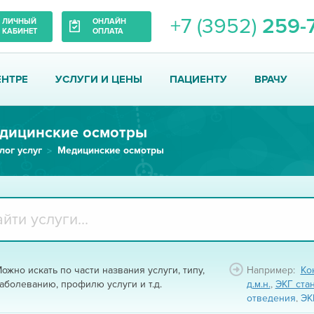
+7 (3952)
259-
ЛИЧНЫЙ
ОНЛАЙН
КАБИНЕТ
ОПЛАТА
ЕНТРЕ
УСЛУГИ И ЦЕНЫ
ПАЦИЕНТУ
ВРАЧУ
дицинские осмотры
лог услуг
Медицинские осмотры
ожно искать по части названия услуги, типу,
Например:
Ко
аболеванию, профилю услуги и т.д.
д.м.н.
,
ЭКГ ста
отведения
,
ЭК
ЭКГ фарм-тест