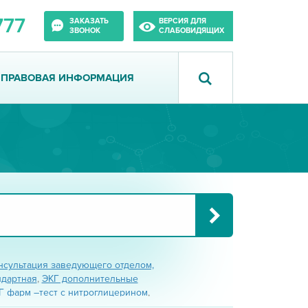
777
ЗАКАЗАТЬ
ВЕРСИЯ ДЛЯ
ЗВОНОК
СЛАБОВИДЯЩИХ
ПРАВОВАЯ ИНФОРМАЦИЯ
нсультация заведующего отделом,
ндартная
,
ЭКГ дополнительные
Г фарм –тест с нитроглицерином
,
 с обзиданом
,
ЭКГ фарм-тест с