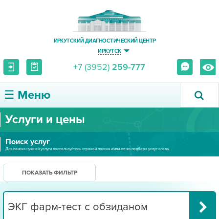
ИРКУТСКИЙ ДИАГНОСТИЧЕСКИЙ ЦЕНТР
ИРКУТСК
+7 (3952)
259-777
☰ Меню
Услуги и цены
О ЦЕНТРЕ
Поиск услуг
УСЛУГИ И ЦЕНЫ
Для поиска нужной услуги воспользуйтесь строкой поиска и/или меню подбора услуг слева.
ПАЦИЕНТУ
ПОКАЗАТЬ ФИЛЬТР
ВРАЧУ
ПРАВОВАЯ ИНФОРМАЦИЯ