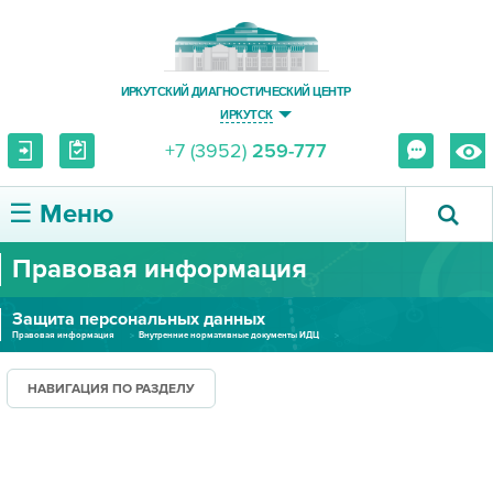
ИРКУТСКИЙ ДИАГНОСТИЧЕСКИЙ ЦЕНТР
ИРКУТСК
+7 (3952)
259-777
☰ Меню
Правовая информация
О ЦЕНТРЕ
Защита персональных данных
УСЛУГИ И ЦЕНЫ
Правовая информация
Внутренние нормативные документы ИДЦ
Защита персональных данных
ПАЦИЕНТУ
НАВИГАЦИЯ ПО РАЗДЕЛУ
ВРАЧУ
ПРАВОВАЯ ИНФОРМАЦИЯ