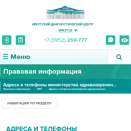
ИРКУТСКИЙ ДИАГНОСТИЧЕСКИЙ ЦЕНТР
ИРКУТСК
+7 (3952)
259-777
☰ Меню
Правовая информация
О ЦЕНТРЕ
Адреса и телефоны министерства здравоохранения ИО, Росздравнадзора, Роспотребнадзора и ТФОМС
УСЛУГИ И ЦЕНЫ
Правовая информация
ОМС
Адреса и телефоны министерства здравоохранения ИО, Росздравнадзора, Роспотребнадзора и ТФОМС
ПАЦИЕНТУ
НАВИГАЦИЯ ПО РАЗДЕЛУ
ВРАЧУ
АДРЕСА И ТЕЛЕФОНЫ
ПРАВОВАЯ ИНФОРМАЦИЯ