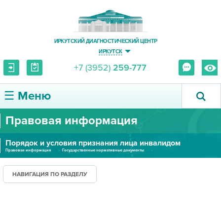
ИРКУТСКИЙ ДИАГНОСТИЧЕСКИЙ ЦЕНТР
ИРКУТСК
+7 (3952)
259-777
☰ Меню
Правовая информация
О ЦЕНТРЕ
Порядок и условия признания лица инвалидом
УСЛУГИ И ЦЕНЫ
Правовая информация
Государственные нормативные документы
Порядок и условия признания лица инвалидом
ПАЦИЕНТУ
НАВИГАЦИЯ ПО РАЗДЕЛУ
ВРАЧУ
ПРАВОВАЯ ИНФОРМАЦИЯ