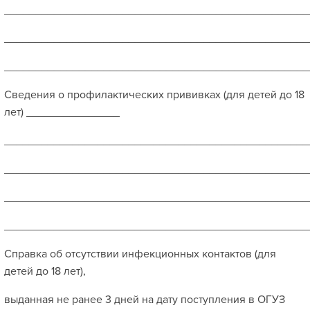
_________________________________________________
_________________________________________________
_________________________________________________
Сведения о профилактических прививках (для детей до 18
лет) _______________
_________________________________________________
_________________________________________________
_________________________________________________
_________________________________________________
Справка об отсутствии инфекционных контактов (для
детей до 18 лет),
выданная не ранее 3 дней на дату поступления в ОГУЗ