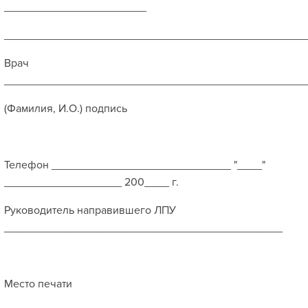
_______________________
_________________________________________________
Врач
_________________________________________________
(Фамилия, И.О.) подпись
Телефон _____________________________ "____"
___________________ 200____ г.
Руководитель направившего ЛПУ
_____________________________________________
Место печати