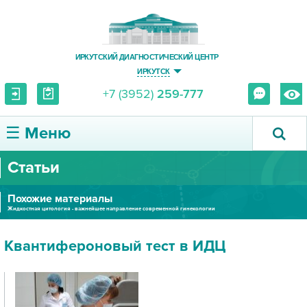
ИРКУТСКИЙ ДИАГНОСТИЧЕСКИЙ ЦЕНТР
ИРКУТСК
+7 (3952)
259-777
☰ Меню
Статьи
О ЦЕНТРЕ
Похожие материалы
УСЛУГИ И ЦЕНЫ
Жидкостная цитология - важнейшее направление современной гинекологии
ПАЦИЕНТУ
Квантифероновый тест в ИДЦ
ВРАЧУ
ПРАВОВАЯ ИНФОРМАЦИЯ