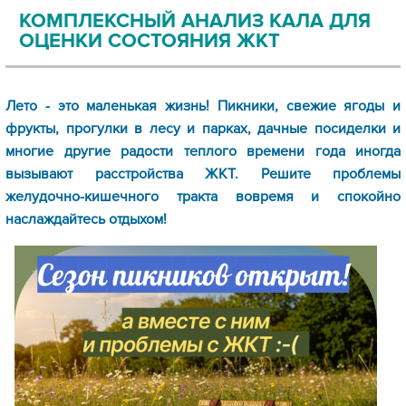
КОМПЛЕКСНЫЙ АНАЛИЗ КАЛА ДЛЯ
ОЦЕНКИ СОСТОЯНИЯ ЖКТ
Лето - это маленькая жизнь! Пикники, свежие ягоды и
фрукты, прогулки в лесу и парках, дачные посиделки и
многие другие радости теплого времени года иногда
вызывают расстройства ЖКТ. Решите проблемы
желудочно-кишечного тракта вовремя и спокойно
наслаждайтесь отдыхом!