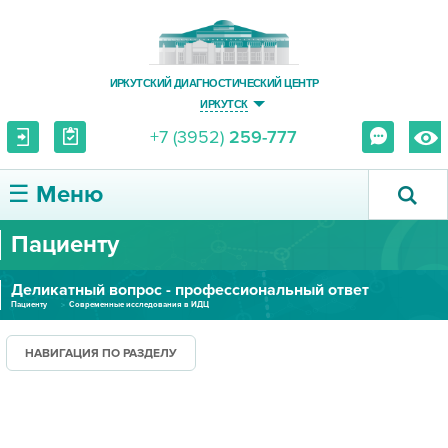
ИРКУТСКИЙ ДИАГНОСТИЧЕСКИЙ ЦЕНТР
ИРКУТСК
+7 (3952)
259-777
☰ Меню
Пациенту
О ЦЕНТРЕ
Деликатный вопрос - профессиональный ответ
УСЛУГИ И ЦЕНЫ
Пациенту
Современные исследования в ИДЦ
ПАЦИЕНТУ
НАВИГАЦИЯ ПО РАЗДЕЛУ
ВРАЧУ
ПРАВОВАЯ ИНФОРМАЦИЯ