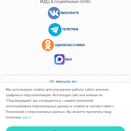
ИДЦ в социальных сетях:
ВКОНТАКТЕ
ТЕЛЕГРАМ
ОДНОКЛАССНИКИ
МАХ
INFO@IDC.RU
Мы используем cookies для улучшения работы сайта, анализа
трафика и персонализации. Используя сайт или кликая на
"Подтверждаю", вы соглашаетесь с нашей политикой
Все персональные данные сотрудников размещены с их
использования персональных данных и cookies в соответствии с
согласия
Политикой о персональных данных. Вы можете прочитать нашу
политику
здесь
Областное государственное автономное учреждение
здравоохранения "Иркутский областной клинический