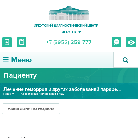
ИРКУТСКИЙ ДИАГНОСТИЧЕСКИЙ ЦЕНТР
ИРКУТСК
+7 (3952)
259-777
☰ Меню
Пациенту
О ЦЕНТРЕ
Лечение геморроя и других заболеваний параректальной области
УСЛУГИ И ЦЕНЫ
Пациенту
Современные исследования в ИДЦ
ПАЦИЕНТУ
НАВИГАЦИЯ ПО РАЗДЕЛУ
ВРАЧУ
ПРАВОВАЯ ИНФОРМАЦИЯ