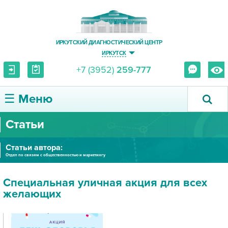
ИРКУТСКИЙ ДИАГНОСТИЧЕСКИЙ ЦЕНТР
ИРКУТСК
+7 (3952)
259-777
☰ Меню
Статьи
О ЦЕНТРЕ
Статьи автора:
УСЛУГИ И ЦЕНЫ
Отдел по связям с общественностью и маркетингу
ПАЦИЕНТУ
Специальная уличная акция для всех
желающих
ВРАЧУ
ПРАВОВАЯ ИНФОРМАЦИЯ