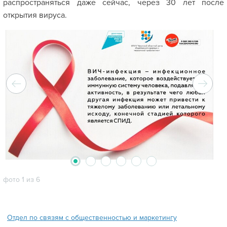
распространяться даже сейчас, через 30 лет после
открытия вируса.
2
3
4
5
6
1
фото 1 из 6
Отдел по связям с общественностью и маркетингу