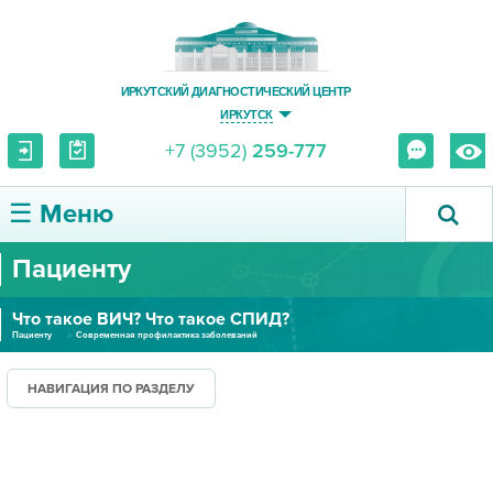
ИРКУТСКИЙ ДИАГНОСТИЧЕСКИЙ ЦЕНТР
ИРКУТСК
+7 (3952)
259-777
☰ Меню
Пациенту
О ЦЕНТРЕ
Что такое ВИЧ? Что такое СПИД?
УСЛУГИ И ЦЕНЫ
Пациенту
Современная профилактика заболеваний
ПАЦИЕНТУ
НАВИГАЦИЯ ПО РАЗДЕЛУ
ВРАЧУ
ПРАВОВАЯ ИНФОРМАЦИЯ