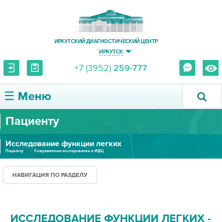
ИРКУТСКИЙ ДИАГНОСТИЧЕСКИЙ ЦЕНТР
ИРКУТСК
+7 (3952)
259-777
☰ Меню
Пациенту
О ЦЕНТРЕ
Исследование функции легких
УСЛУГИ И ЦЕНЫ
Пациенту
Современные исследования в ИДЦ
ПАЦИЕНТУ
НАВИГАЦИЯ ПО РАЗДЕЛУ
ВРАЧУ
ИССЛЕДОВАНИЕ ФУНКЦИИ ЛЕГКИХ -
ПРАВОВАЯ ИНФОРМАЦИЯ