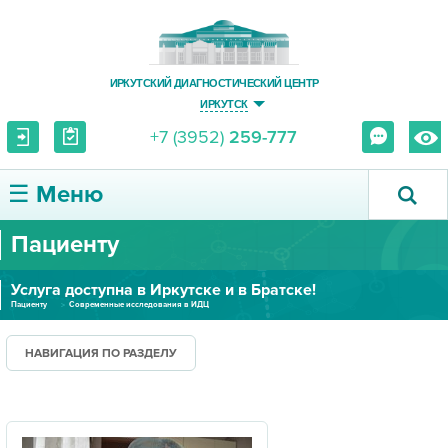
ИРКУТСКИЙ ДИАГНОСТИЧЕСКИЙ ЦЕНТР
ИРКУТСК
+7 (3952)
259-777
☰ Меню
Пациенту
О ЦЕНТРЕ
Услуга доступна в Иркутске и в Братске!
УСЛУГИ И ЦЕНЫ
Пациенту
Современные исследования в ИДЦ
ПАЦИЕНТУ
НАВИГАЦИЯ ПО РАЗДЕЛУ
ВРАЧУ
ПРАВОВАЯ ИНФОРМАЦИЯ