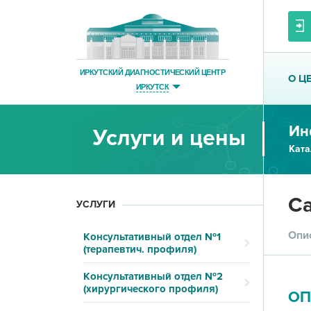
ИРКУТСКИЙ ДИАГНОСТИЧЕСКИЙ ЦЕНТР
О Ц
ИРКУТСК
Ин
Услуги и цены
Ката
Са
УСЛУГИ
Опи
Консультативный отдел №1
(терапевтич. профиля)
Консультативный отдел №2
(хирургического профиля)
ОП