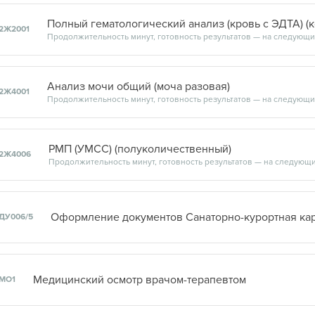
Полный гематологический анализ (кровь с ЭДТА) (
2Ж2001
Анализ мочи общий (моча разовая)
2Ж4001
РМП (УМСС) (полуколичественный)
2Ж4006
ДУ006/5
Медицинский осмотр врачом-терапевтом
МО1