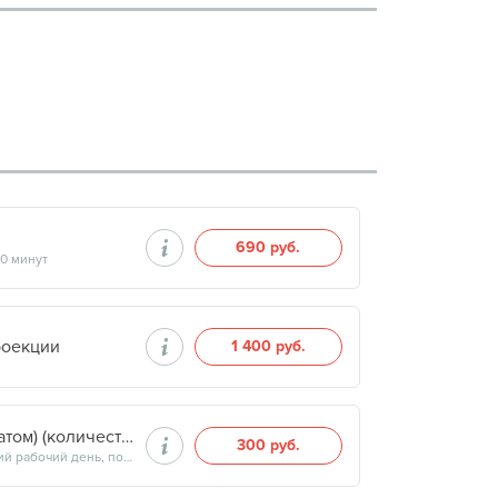
690 руб.
40 минут
роекции
1 400 руб.
Глюкоза (плазма крови, стабилизированная флуоратом) (количественный)
300 руб.
Продолжительность минут, готовность результатов — на следующий рабочий день, после 15:00