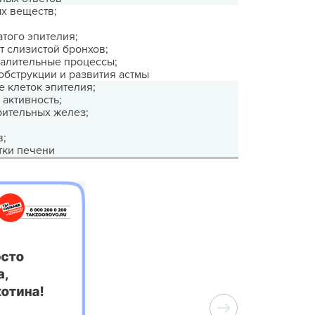
х веществ;
того эпителия;
 слизистой бронхов;
палительные процессы;
обструкции и развития астмы
 клеток эпителия;
активность;
рительных желез;
в;
тки печени