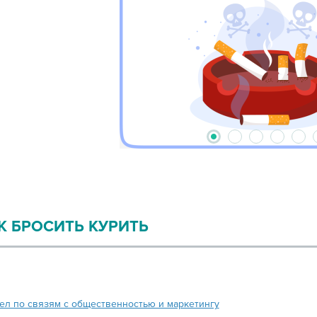
2
3
4
5
1
К БРОСИТЬ КУРИТЬ
ел по связям с общественностью и маркетингу