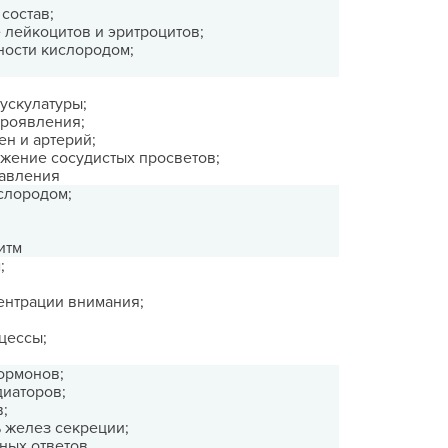
состав;
 лейкоцитов и эритроцитов;
ости кислородом;
ускулатуры;
проявления;
н и артерий;
ужение сосудистых просветов;
давления
слородом;
итм
;
ентрации внимания;
цессы;
ормонов;
иаторов;
;
ь желез секреции;
ных ответов