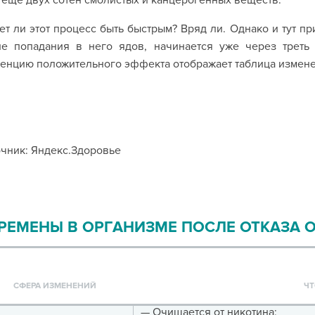
 еще двух сотен смолистых и канцерогенных веществ.
т ли этот процесс быть быстрым? Вряд ли. Однако и тут п
ле попадания в него ядов, начинается уже через треть 
енцию положительного эффекта отображает таблица измене
чник: Яндекс.Здоровье
РЕМЕНЫ В ОРГАНИЗМЕ ПОСЛЕ ОТКАЗА О
СФЕРА ИЗМЕНЕНИЙ
ЧТ
— Очищается от никотина;