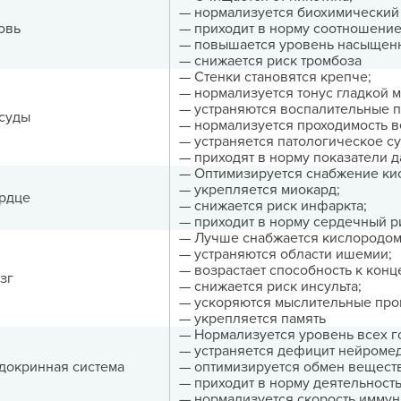
— нормализуется биохимический 
овь
— приходит в норму соотношение
— повышается уровень насыщенн
— снижается риск тромбоза
— Стенки становятся крепче;
— нормализуется тонус гладкой м
— устраняются воспалительные 
суды
— нормализуется проходимость ве
— устраняется патологическое с
— приходят в норму показатели 
— Оптимизируется снабжение ки
— укрепляется миокард;
рдце
— снижается риск инфаркта;
— приходит в норму сердечный р
— Лучше снабжается кислородом
— устраняются области ишемии;
— возрастает способность к конц
зг
— снижается риск инсульта;
— ускоряются мыслительные про
— укрепляется память
— Нормализуется уровень всех г
— устраняется дефицит нейромед
докринная система
— оптимизируется обмен веществ
— приходит в норму деятельност
— нормализуется скорость иммун