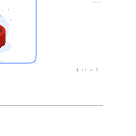
6
фото 1 из 6