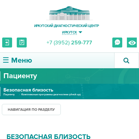
ИРКУТСКИЙ ДИАГНОСТИЧЕСКИЙ ЦЕНТР
ИРКУТСК
+7 (3952)
259-777
☰ Меню
Пациенту
О ЦЕНТРЕ
Безопасная близость
УСЛУГИ И ЦЕНЫ
Пациенту
Комплексные программы диагностики (check up)
ПАЦИЕНТУ
НАВИГАЦИЯ ПО РАЗДЕЛУ
ВРАЧУ
БЕЗОПАСНАЯ БЛИЗОСТЬ
ПРАВОВАЯ ИНФОРМАЦИЯ