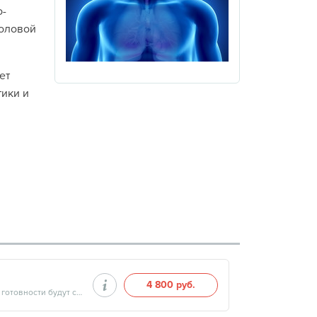
о-
половой
ет
ики и
4 800 руб.
Продолжительность минут, готовность результатов — дата и время готовности будут сообщены врачом в день приёма