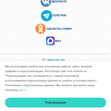
ВКОНТАКТЕ
ТЕЛЕГРАМ
ОДНОКЛАССНИКИ
МАХ
INFO@IDC.RU
Мы используем cookies для улучшения работы сайта, анализа
трафика и персонализации. Используя сайт или кликая на
"Подтверждаю", вы соглашаетесь с нашей политикой
Все персональные данные сотрудников размещены с их
использования персональных данных и cookies в соответствии с
согласия
Политикой о персональных данных. Вы можете прочитать нашу
политику
здесь
Областное государственное автономное учреждение
здравоохранения "Иркутский областной клинический
Подтверждаю
консультативно-диагностический центр им. И.В. Ушакова"
Главная
Услуги и цены
Оплата
Кабинет