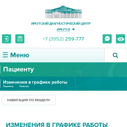
ИРКУТСКИЙ ДИАГНОСТИЧЕСКИЙ ЦЕНТР
ИРКУТСК
+7 (3952)
259-777
☰ Меню
Пациенту
О ЦЕНТРЕ
Изменения в графике работы
УСЛУГИ И ЦЕНЫ
Пациенту
Новости
ПАЦИЕНТУ
НАВИГАЦИЯ ПО РАЗДЕЛУ
ВРАЧУ
ИЗМЕНЕНИЯ В ГРАФИКЕ РАБОТЫ
ПРАВОВАЯ ИНФОРМАЦИЯ