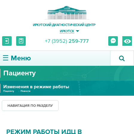
ИРКУТСКИЙ ДИАГНОСТИЧЕСКИЙ ЦЕНТР
ИРКУТСК
+7 (3952)
259-777
☰ Меню
Пациенту
О ЦЕНТРЕ
Изменения в режиме работы
УСЛУГИ И ЦЕНЫ
Пациенту
Новости
ПАЦИЕНТУ
НАВИГАЦИЯ ПО РАЗДЕЛУ
ВРАЧУ
РЕЖИМ РАБОТЫ ИДЦ В
ПРАВОВАЯ ИНФОРМАЦИЯ