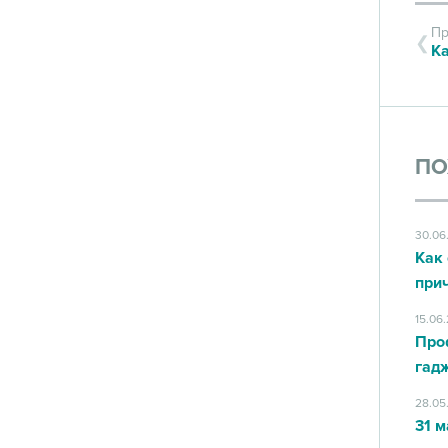
Пр
ПО
30.06
Как 
при
15.06
Про
гад
28.05
31 м