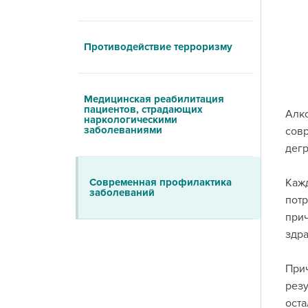
Противодействие терроризму
Медицинская реабилитация
пациентов, страдающих
Алко
наркологическими
заболеваниями
сов
дегр
Современная профилактика
Каж
заболеваний
пот
прич
здра
Прич
рез
оста