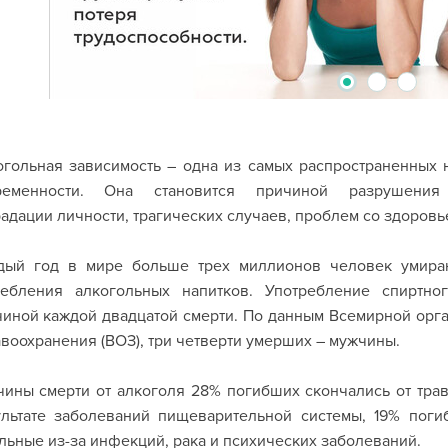
2
3
1
гольная зависимость – одна из самых распространенных 
ременности. Она становится причиной разрушения
адации личности, трагических случаев, проблем со здоровье
дый год в мире больше трех миллионов человек умираю
ребления алкогольных напитков. Употребление спиртно
иной каждой двадцатой смерти. По данным Всемирной орг
воохранения (ВОЗ), три четверти умерших – мужчины.
ины смерти от алкоголя 28% погибших скончались от трав
ультате заболеваний пищеварительной системы, 19% поги
льные из-за инфекций, рака и психических заболеваний.