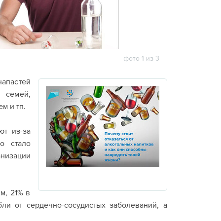
фото 1 из 3
напастей
 семей,
м и тп.
т из-за
го стало
анизации
м, 21% в
бли от сердечно-сосудистых заболеваний, а