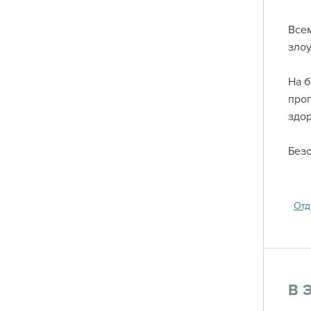
Все
зло
На б
про
здо
Безо
Отд
В 