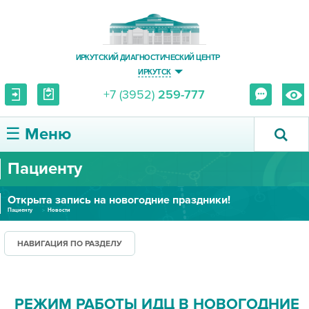
ИРКУТСКИЙ ДИАГНОСТИЧЕСКИЙ ЦЕНТР
ИРКУТСК
+7 (3952)
259-777
☰ Меню
Пациенту
О ЦЕНТРЕ
Открыта запись на новогодние праздники!
УСЛУГИ И ЦЕНЫ
Пациенту
Новости
ПАЦИЕНТУ
НАВИГАЦИЯ ПО РАЗДЕЛУ
ВРАЧУ
РЕЖИМ РАБОТЫ ИДЦ В НОВОГОДНИЕ
ПРАВОВАЯ ИНФОРМАЦИЯ