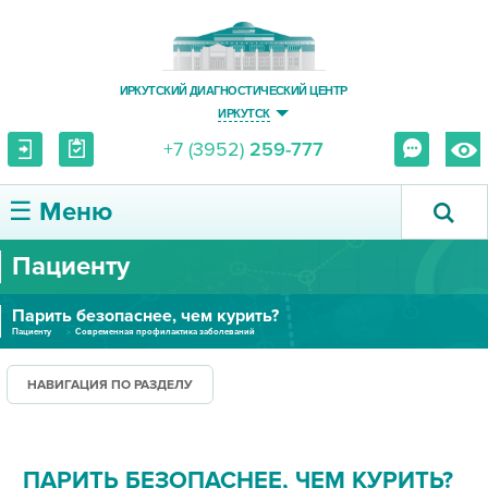
ИРКУТСКИЙ ДИАГНОСТИЧЕСКИЙ ЦЕНТР
ИРКУТСК
+7 (3952)
259-777
☰ Меню
Пациенту
О ЦЕНТРЕ
Парить безопаснее, чем курить?
УСЛУГИ И ЦЕНЫ
Пациенту
Современная профилактика заболеваний
ПАЦИЕНТУ
НАВИГАЦИЯ ПО РАЗДЕЛУ
ВРАЧУ
ПАРИТЬ БЕЗОПАСНЕЕ, ЧЕМ КУРИТЬ?
ПРАВОВАЯ ИНФОРМАЦИЯ