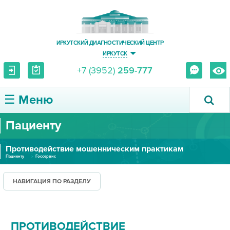
ИРКУТСКИЙ ДИАГНОСТИЧЕСКИЙ ЦЕНТР
ИРКУТСК
+7 (3952)
259-777
☰ Меню
Пациенту
О ЦЕНТРЕ
Противодействие мошенническим практикам
УСЛУГИ И ЦЕНЫ
Пациенту
Госсервис
ПАЦИЕНТУ
НАВИГАЦИЯ ПО РАЗДЕЛУ
ВРАЧУ
ПРОТИВОДЕЙСТВИЕ
ПРАВОВАЯ ИНФОРМАЦИЯ