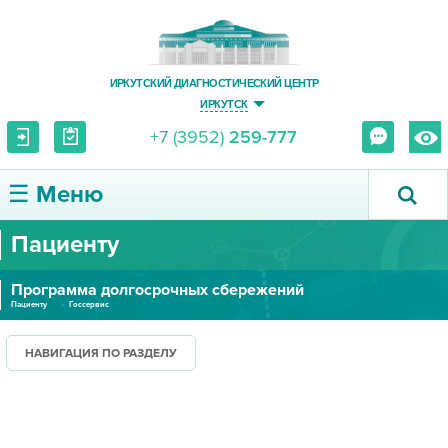
ИРКУТСКИЙ ДИАГНОСТИЧЕСКИЙ ЦЕНТР
ИРКУТСК
+7 (3952)
259-777
☰ Меню
Пациенту
О ЦЕНТРЕ
Программа долгосрочных сбережений
УСЛУГИ И ЦЕНЫ
Пациенту
Госсервис
ПАЦИЕНТУ
НАВИГАЦИЯ ПО РАЗДЕЛУ
ВРАЧУ
ПРАВОВАЯ ИНФОРМАЦИЯ