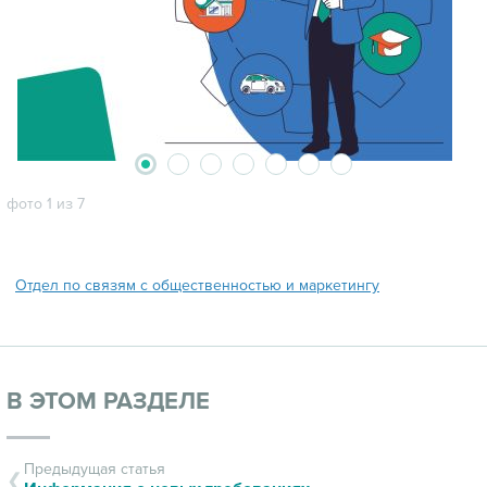
2
3
4
5
6
7
1
фото 1 из 7
Отдел по связям с общественностью и маркетингу
В ЭТОМ РАЗДЕЛЕ
Предыдущая статья