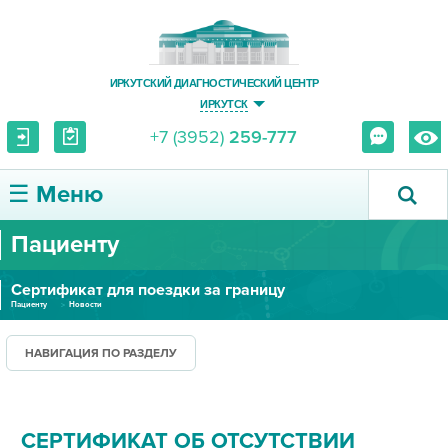
ИРКУТСКИЙ ДИАГНОСТИЧЕСКИЙ ЦЕНТР
ИРКУТСК
+7 (3952)
259-777
☰ Меню
Пациенту
О ЦЕНТРЕ
Сертификат для поездки за границу
УСЛУГИ И ЦЕНЫ
Пациенту
Новости
ПАЦИЕНТУ
НАВИГАЦИЯ ПО РАЗДЕЛУ
ВРАЧУ
СЕРТИФИКАТ ОБ ОТСУТСТВИИ
ПРАВОВАЯ ИНФОРМАЦИЯ