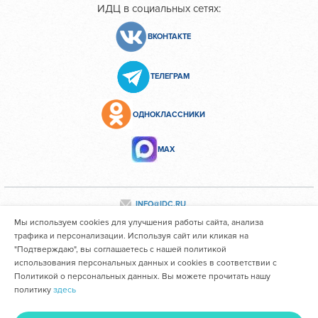
ИДЦ в социальных сетях:
ВКОНТАКТЕ
ТЕЛЕГРАМ
ОДНОКЛАССНИКИ
МАХ
INFO@IDC.RU
Мы используем cookies для улучшения работы сайта, анализа
трафика и персонализации. Используя сайт или кликая на
"Подтверждаю", вы соглашаетесь с нашей политикой
Все персональные данные сотрудников размещены с их
использования персональных данных и cookies в соответствии с
согласия
Политикой о персональных данных. Вы можете прочитать нашу
политику
здесь
Областное государственное автономное учреждение
здравоохранения "Иркутский областной клинический