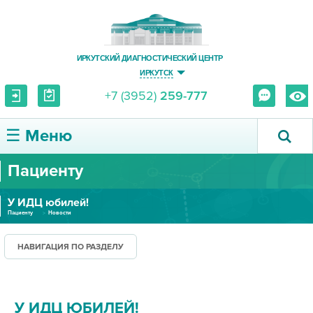
ИРКУТСКИЙ ДИАГНОСТИЧЕСКИЙ ЦЕНТР
ИРКУТСК
+7 (3952)
259-777
☰ Меню
Пациенту
О ЦЕНТРЕ
У ИДЦ юбилей!
УСЛУГИ И ЦЕНЫ
Пациенту
Новости
ПАЦИЕНТУ
НАВИГАЦИЯ ПО РАЗДЕЛУ
ВРАЧУ
У ИДЦ ЮБИЛЕЙ!
ПРАВОВАЯ ИНФОРМАЦИЯ