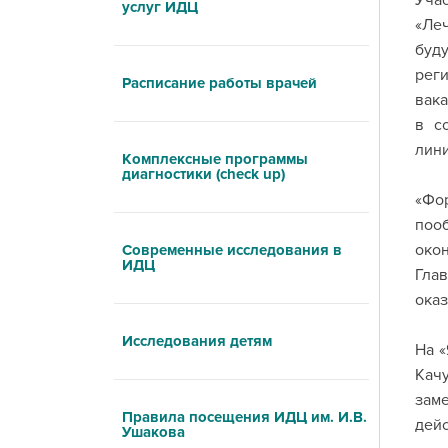
Учас
услуг ИДЦ
«Леч
буд
реги
Расписание работы врачей
вака
в с
лини
Комплексные программы
диагностики (check up)
«Фо
пооб
око
Современные исследования в
ИДЦ
Гла
оказ
Исследования детям
На «
Качу
зам
Правила посещения ИДЦ им. И.В.
дейс
Ушакова