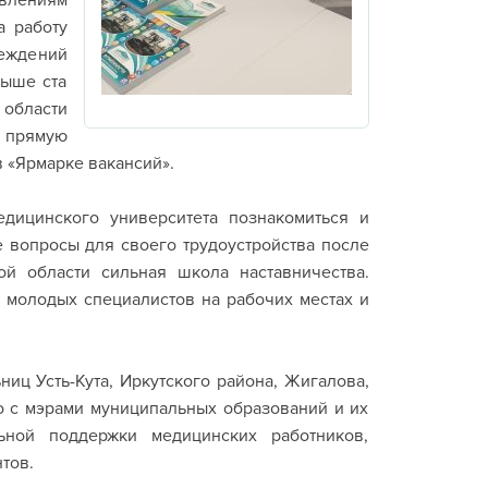
авлениям
а работу
реждений
выше ста
 области
 прямую
в «Ярмарке вакансий».
едицинского университета познакомиться и
 вопросы для своего трудоустройства после
ой области сильная школа наставничества.
 молодых специалистов на рабочих местах и
иц Усть-Кута, Иркутского района, Жигалова,
о с мэрами муниципальных образований и их
ьной поддержки медицинских работников,
тов.