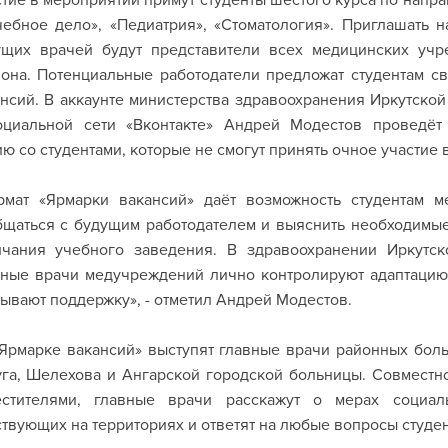
тие в мероприятии примут студенты шестого курса по напр
ебное дело», «Педиатрия», «Стоматология». Приглашать н
ущих врачей будут представители всех медицинских уч
она. Потенциальные работодатели предложат студентам с
нсий. В аккаунте министерства здравоохранения Иркутской
оциальной сети «Вконтакте» Андрей Модестов проведёт
ю со студентами, которые не смогут принять очное участие 
рмат «Ярмарки вакансий» даёт возможность студентам м
щаться с будущим работодателем и выяснить необходимые
нчания учебного заведения. В здравоохранении Иркутск
вные врачи медучреждений лично контролируют адаптацию
ывают поддержку», - отметил Андрей Модестов.
Ярмарке вакансий» выступят главные врачи районных больн
га, Шелехова и Ангарской городской больницы. Совместн
естителями, главные врачи расскажут о мерах социал
твующих на территориях и ответят на любые вопросы студен