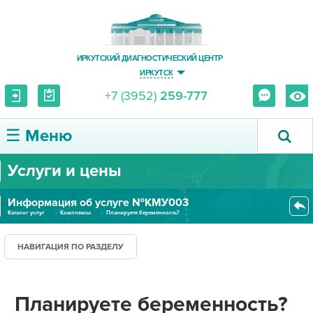
ИРКУТСКИЙ ДИАГНОСТИЧЕСКИЙ ЦЕНТР
ИРКУТСК
+7 (3952)
259-777
☰ Меню
Услуги и цены
О ЦЕНТРЕ
Информация об услуге №КМУ003
УСЛУГИ И ЦЕНЫ
Каталог услуг
Комплексы
Планируете беременность?
ПАЦИЕНТУ
НАВИГАЦИЯ ПО РАЗДЕЛУ
ВРАЧУ
Планируете беременность?
ПРАВОВАЯ ИНФОРМАЦИЯ