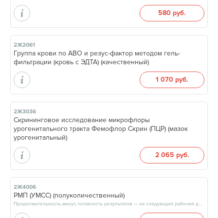
580 руб.
2Ж2061
Группа крови по АВО и резус-фактор методом гель-
фильтрации (кровь с ЭДТА) (качественный)
1 070 руб.
2Ж3036
Скрининговое исследование микрофлоры
урогенитального тракта Фемофлор Скрин (ПЦР) (мазок
урогенитальный)
2 065 руб.
2Ж4006
РМП (УМСС) (полуколичественный)
Продолжительность минут, готовность результатов — на следующий рабочий день, после 14:00