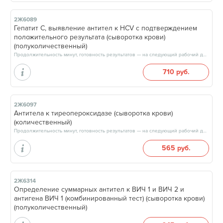
2Ж6089
Гепатит C, выявление антител к HCV с подтверждением
положительного результата (сыворотка крови)
(полуколичественный)
Продолжительность минут, готовность результатов — на следующий рабочий день, после 17:00
710 руб.
2Ж6097
Антитела к тиреопероксидазе (сыворотка крови)
(количественный)
Продолжительность минут, готовность результатов — на следующий рабочий день, после 17:00
565 руб.
2Ж6314
Определение суммарных антител к ВИЧ 1 и ВИЧ 2 и
антигена ВИЧ 1 (комбинированный тест) (сыворотка крови)
(полуколичественный)