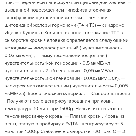
при: — первичной гиперфункции щитовидной железы —
вызванной повреждением гипофиза вторичная
гипофункции щитовидной железы — лечении
щитовидной железы гормонами (Т4 и Т3) — синдроме
Иценко-Кушинга. Количественное содержание ТТГ в
сыворотке крови человека определяется следующими
методами: — иммуноферментный ( чувствительность
0,03 мкЕ/мл) , — иммунохемилюминесценции (
чувствительность 1-ой генерации - 0,5 мкМЕ/мл,
чувствительность 2-ой генерации - 0,05 мкМЕ/мл,
чувствительность 3-ой генерации - 0,005 мкМЕ/мл), —
электрохемилюминесценции ( чувствительность- 0,005
мкМЕ/мл). Биологический материал. — Сыворотка крови
. Получают после центрифугирования при комн.
температуре 10 мин. при 1500g. Нельзя использовать
гемолизированную кровь. — Плазма крови . Кровь из
вены, взятую в пробирку с ЭДТА , центрифугируют 5
мин. при 1500g. Стабилен в сыворотке: -20 град.C — 3