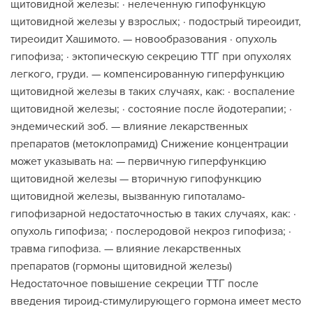
щитовидной железы: · нелеченную гипофункцую
щитовидной железы у взрослых; · подострый тиреоидит,
тиреоидит Хашимото. — новообразования · опухоль
гипофиза; · эктопическую секрецию ТТГ при опухолях
легкого, груди. — компенсированную гиперфункцию
щитовидной железы в таких случаях, как: · воспаление
щитовидной железы; · состояние после йодотерапии; ·
эндемический зоб. — влияние лекарственных
препаратов (метоклопрамид) Снижение концентрации
может указывать на: — первичную гиперфункцию
щитовидной железы — вторичную гипофункцию
щитовидной железы, вызванную гипоталамо-
гипофизарной недостаточностью в таких случаях, как: ·
опухоль гипофиза; · послеродовой некроз гипофиза; ·
травма гипофиза. — влияние лекарственных
препаратов (гормоны щитовидной железы)
Недостаточное повышение секреции ТТГ после
введения тироид-стимулирующего гормона имеет место