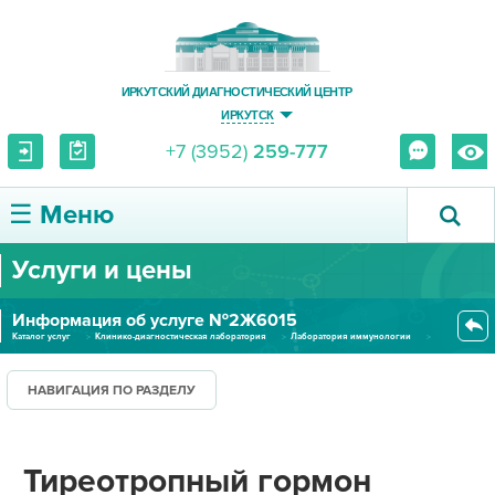
ИРКУТСКИЙ ДИАГНОСТИЧЕСКИЙ ЦЕНТР
ИРКУТСК
+7 (3952)
259-777
☰ Меню
Услуги и цены
О ЦЕНТРЕ
Информация об услуге №2Ж6015
УСЛУГИ И ЦЕНЫ
Каталог услуг
Клинико-диагностическая лаборатория
Лаборатория иммунологии
Тиреотропный гормон (сыворотка...
ПАЦИЕНТУ
НАВИГАЦИЯ ПО РАЗДЕЛУ
ВРАЧУ
Тиреотропный гормон
ПРАВОВАЯ ИНФОРМАЦИЯ