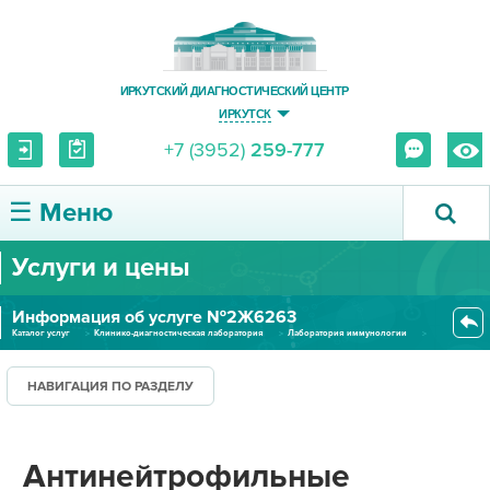
ИРКУТСКИЙ ДИАГНОСТИЧЕСКИЙ ЦЕНТР
ИРКУТСК
+7 (3952)
259-777
☰ Меню
Услуги и цены
О ЦЕНТРЕ
Информация об услуге №2Ж6263
УСЛУГИ И ЦЕНЫ
Каталог услуг
Клинико-диагностическая лаборатория
Лаборатория иммунологии
Антинейтрофильные цитоплазмати...
ПАЦИЕНТУ
НАВИГАЦИЯ ПО РАЗДЕЛУ
ВРАЧУ
Антинейтрофильные
ПРАВОВАЯ ИНФОРМАЦИЯ