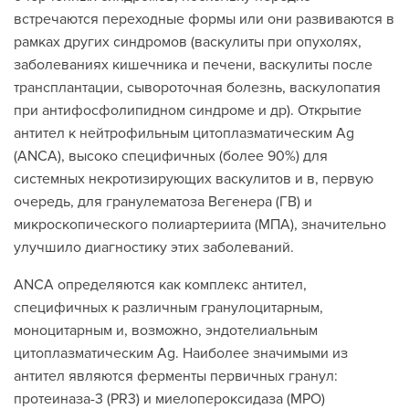
встречаются переходные формы или они развиваются в
рамках других синдромов (васкулиты при опухолях,
заболеваниях кишечника и печени, васкулиты после
трансплантации, сывороточная болезнь, васкулопатия
при антифосфолипидном синдроме и др). Открытие
антител к нейтрофильным цитоплазматическим Ag
(АNCA), высоко специфичных (более 90%) для
системных некротизирующих васкулитов и в, первую
очередь, для гранулематоза Вегенера (ГВ) и
микроскопического полиартериита (МПА), значительно
улучшило диагностику этих заболеваний.
ANCA определяются как комплекс антител,
специфичных к различным гранулоцитарным,
моноцитарным и, возможно, эндотелиальным
цитоплазматическим Ag. Наиболее значимыми из
антител являются ферменты первичных гранул:
протеиназа-3 (РR3) и миелопероксидаза (МРО)