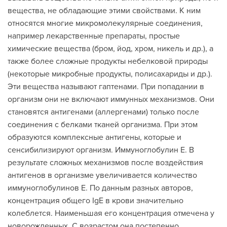
вещества, не обладающие этими свойствами. К ним
относятся многие микромолекулярные соединения,
например лекарственные препараты, простые
химические вещества (бром, йод, хром, никель и др.), а
также более сложные продукты небелковой природы
(некоторые микробные продукты, полисахариды и др.).
Эти вещества называют гаптенами. При попадании в
организм они не включают иммунных механизмов. Они
становятся антигенами (аллергенами) только после
соединения с белками тканей организма. При этом
образуются комплексные антигены, которые и
сенсибилизируют организм. Иммуноглобулин E. В
результате сложных механизмов после воздействия
антигенов в организме увеличивается количество
иммуноглобулинов E. По данным разных авторов,
концентрация общего IgE в крови значительно
колеблется. Наименьшая его концентрация отмечена у
новорожденных. С возрастом она постепенно