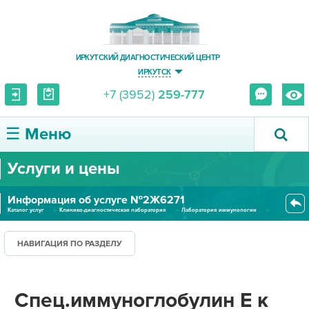
ИРКУТСКИЙ ДИАГНОСТИЧЕСКИЙ ЦЕНТР
ИРКУТСК
+7 (3952)
259-777
☰ Меню
Услуги и цены
О ЦЕНТРЕ
Информация об услуге №2Ж6271
УСЛУГИ И ЦЕНЫ
Каталог услуг
Клинико-диагностическая лаборатория
Лаборатория иммунологии
Спец.иммуноглобулин Е к аллерг...
ПАЦИЕНТУ
НАВИГАЦИЯ ПО РАЗДЕЛУ
ВРАЧУ
Спец.иммуноглобулин Е к
ПРАВОВАЯ ИНФОРМАЦИЯ