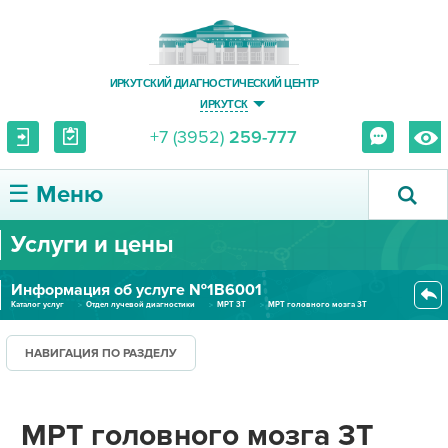
ИРКУТСКИЙ ДИАГНОСТИЧЕСКИЙ ЦЕНТР
ИРКУТСК
+7 (3952)
259-777
☰ Меню
Услуги и цены
О ЦЕНТРЕ
Информация об услуге №1В6001
УСЛУГИ И ЦЕНЫ
Каталог услуг
Отдел лучевой диагностики
МРТ 3Т
МРТ головного мозга 3Т
ПАЦИЕНТУ
НАВИГАЦИЯ ПО РАЗДЕЛУ
ВРАЧУ
МРТ головного мозга 3Т
ПРАВОВАЯ ИНФОРМАЦИЯ