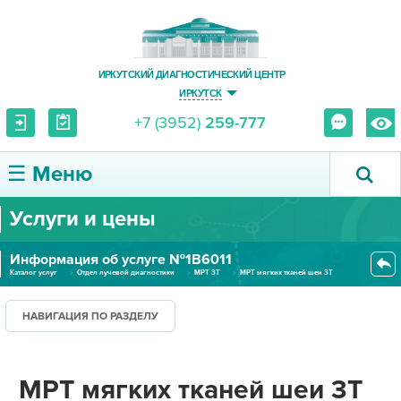
ИРКУТСКИЙ ДИАГНОСТИЧЕСКИЙ ЦЕНТР
ИРКУТСК
+7 (3952)
259-777
☰ Меню
Услуги и цены
О ЦЕНТРЕ
Информация об услуге №1В6011
УСЛУГИ И ЦЕНЫ
Каталог услуг
Отдел лучевой диагностики
МРТ 3Т
МРТ мягких тканей шеи 3Т
ПАЦИЕНТУ
НАВИГАЦИЯ ПО РАЗДЕЛУ
ВРАЧУ
МРТ мягких тканей шеи 3Т
ПРАВОВАЯ ИНФОРМАЦИЯ