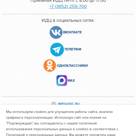
Приемная ИДЦ пн-пт с 8.00 до 17.00
+7 (3952) 259-700
ИДЦ в социальных сетях:
ВКОНТАКТЕ
ТЕЛЕГРАМ
ОДНОКЛАССНИКИ
МАХ
INFO@IDC.RU
Мы используем cookies для улучшения работы сайта, анализа
трафика и персонализации. Используя сайт или кликая на
"Подтверждаю", вы соглашаетесь с нашей политикой
Все персональные данные сотрудников размещены с их
использования персональных данных и cookies в соответствии с
согласия
Политикой о персональных данных. Вы можете прочитать нашу