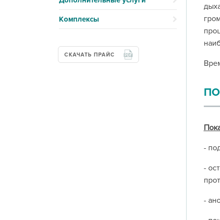
Дополнительные услуги
дыха
гром
Комплексы
проц
наиб
СКАЧАТЬ ПРАЙС
Врем
ПО
Пока
- по
- ос
прот
- ан