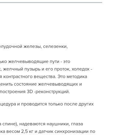
елудочной железы, селезенки,
ько желчевыводящие пути - это
желчный пузырь и его проток, холедох -
 контрастного вещества. Это методика
оценить состояние желчевыводящих и
построения 3D -реконструкций.
цедура и проводится только после других
 спине), надеваются наушники, глаза
а весом 2,5 кг и датчик синхронизации по