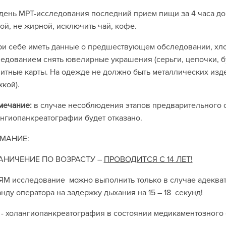
 день МРТ-исследования последний прием пищи за 4 часа д
ой, не жирной, исключить чай, кофе.
ри себе иметь данные о предшествующем обследовании, хл
едованием снять ювелирные украшения (серьги, цепочки, бусы
итные карты. На одежде не должно быть металлических изде
кой).
мечание:
в случае несоблюдения этапов предварительного 
ангиопанкреатографии
будет отказано.
МАНИЕ:
АНИЧЕНИЕ ПО ВОЗРАСТУ –
ПРОВОДИТСЯ С 14 ЛЕТ!
М исследование можно выполнить только в случае адекват
нду оператора на задержку дыхания на 15 – 18 секунд!
- холангиопанкреатография в состоянии медикаментозного