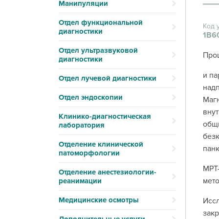
Манипуляции
Отдел функциональной
Код 
диагностики
1В6
Отдел ультразвуковой
Проц
диагностики
и па
Отдел лучевой диагностики
надп
Отдел эндоскопии
Магн
внут
Клинико-диагностическая
общи
лаборатория
безк
Отделение клинической
панк
патоморфологии
МРТ-
Отделение анестезиологии-
мето
реанимации
Медицинские осмотры
Иссл
закр