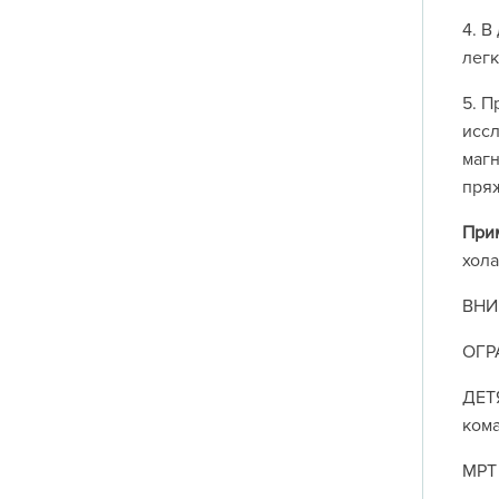
4. В
легк
5. П
иссл
магн
пряж
При
хол
ВНИ
ОГР
ДЕТЯ
кома
МРТ 