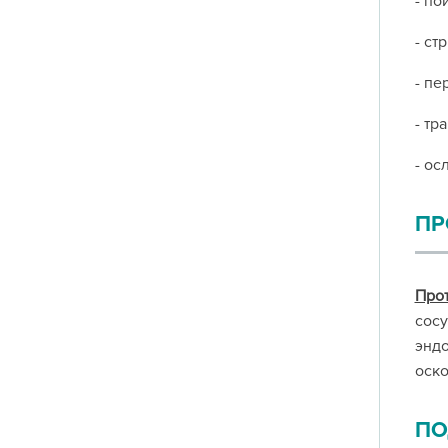
- по
- ст
- пе
- тр
- ос
ПР
Про
сосу
эндо
оско
ПО