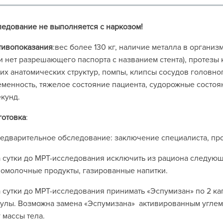
едование не выполняется с наркозом!
тивопоказания
:вес более 130 кг, наличие металла в организ
и нет разрешающего паспорта с названием стента), протезы
их анатомических структур, помпы, клипсы сосудов головног
менность, тяжелое состояние пациента, судорожные состоян
екунд.
готовка
:
редварительное обследование: заключение специалиста, п
а сутки до МРТ-исследования исключить из рациона следующ
омолочные продукты, газированные напитки.
а сутки до МРТ-исследования принимать «Эспумизан» по 2 кап
улы. Возможна замена «Эспумизана» активированным углем 
г массы тела.