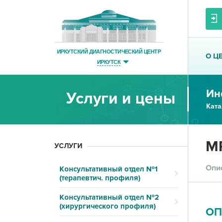
ИРКУТСКИЙ ДИАГНОСТИЧЕСКИЙ ЦЕНТР
О Ц
ИРКУТСК
Ин
Услуги и цены
Ката
МР
УСЛУГИ
Опи
Консультативный отдел №1
(терапевтич. профиля)
Консультативный отдел №2
(хирургического профиля)
ОП