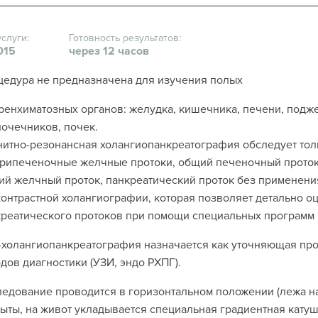
услуги:
Готовность результатов:
015
через 12 часов
едура не предназначена для изучения полых
ренхиматозных органов: желудка, кишечника, печени, подж
очечников, почек.
итно-резонансная холангиопанкреатография обследует тол
рипеченочные желчные протоки, общий печеночный проток, 
й желчный проток, панкреатический проток без применения
онтрастной холангиографии, которая позволяет детально 
реатического протоков при помощи специальных программ 
холангиопанкреатография назначается как уточняющая про
дов диагностики (УЗИ, эндо РХПГ).
едование проводится в горизонтальном положении (лежа на
ыты, на живот укладывается специальная градиентная катушк