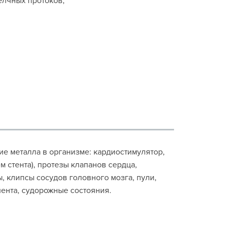
елчных протоков;
ие металла в организме: кардиостимулятор,
 стента), протезы клапанов сердца,
, клипсы сосудов головного мозга, пули,
ента, судорожные состояния.