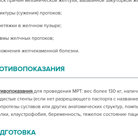
иск причин механической желтухи, вызванной закупоркой ж
риктуры (сужения) протоков;
ретяжки в желчном пузыре;
авмы желчных протоков;
ложнения желчекаменной болезни.
ОТИВОПОКАЗАНИЯ
тивопоказания
для проведения МРТ: вес более 130 кг, налич
дистые стенты (если нет разрешающего паспорта с названием
протезы суставов или других анатомических структур, помпы
лки, клаустрофобия, беременность, тяжелое состояние паци
ДГОТОВКА