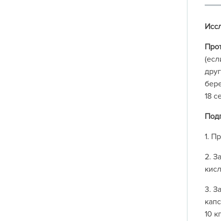
Иссл
Про
(есл
друг
бере
18 с
Под
1. П
2. З
кисл
3. З
капс
10 к