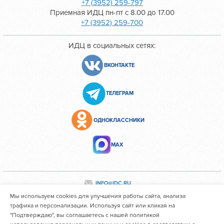
+7 (3952) 259-797
Приемная ИДЦ пн-пт с 8.00 до 17.00
+7 (3952) 259-700
ИДЦ в социальных сетях:
ВКОНТАКТЕ
ТЕЛЕГРАМ
ОДНОКЛАССНИКИ
МАХ
INFO@IDC.RU
Мы используем cookies для улучшения работы сайта, анализа
трафика и персонализации. Используя сайт или кликая на
"Подтверждаю", вы соглашаетесь с нашей политикой
Все персональные данные сотрудников размещены с их