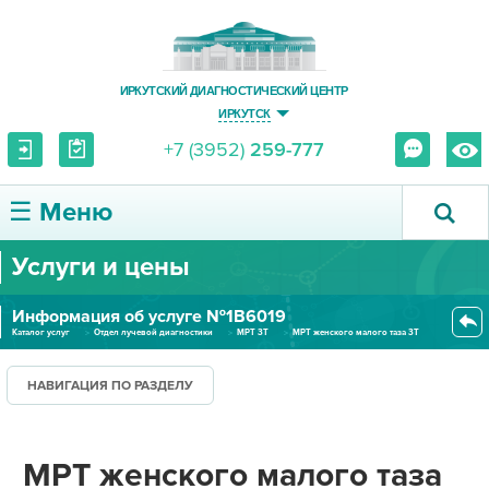
ИРКУТСКИЙ ДИАГНОСТИЧЕСКИЙ ЦЕНТР
ИРКУТСК
+7 (3952)
259-777
☰ Меню
Услуги и цены
О ЦЕНТРЕ
Информация об услуге №1В6019
УСЛУГИ И ЦЕНЫ
Каталог услуг
Отдел лучевой диагностики
МРТ 3Т
МРТ женского малого таза 3Т
ПАЦИЕНТУ
НАВИГАЦИЯ ПО РАЗДЕЛУ
ВРАЧУ
МРТ женского малого таза
ПРАВОВАЯ ИНФОРМАЦИЯ