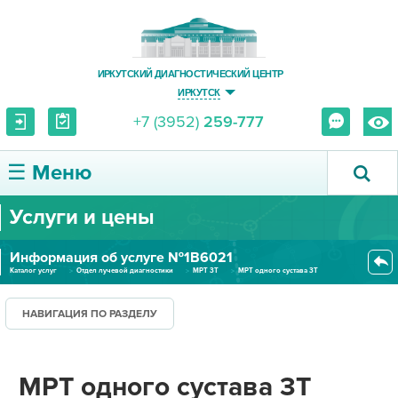
ИРКУТСКИЙ ДИАГНОСТИЧЕСКИЙ ЦЕНТР
ИРКУТСК
+7 (3952)
259-777
☰ Меню
Услуги и цены
О ЦЕНТРЕ
Информация об услуге №1В6021
УСЛУГИ И ЦЕНЫ
Каталог услуг
Отдел лучевой диагностики
МРТ 3Т
МРТ одного сустава 3Т
ПАЦИЕНТУ
НАВИГАЦИЯ ПО РАЗДЕЛУ
ВРАЧУ
МРТ одного сустава 3Т
ПРАВОВАЯ ИНФОРМАЦИЯ