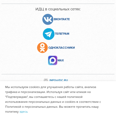
ИДЦ в социальных сетях:
ВКОНТАКТЕ
ТЕЛЕГРАМ
ОДНОКЛАССНИКИ
МАХ
INFO@IDC.RU
Мы используем cookies для улучшения работы сайта, анализа
трафика и персонализации. Используя сайт или кликая на
"Подтверждаю", вы соглашаетесь с нашей политикой
Все персональные данные сотрудников размещены с их
использования персональных данных и cookies в соответствии с
согласия
Политикой о персональных данных. Вы можете прочитать нашу
политику
здесь
Областное государственное автономное учреждение