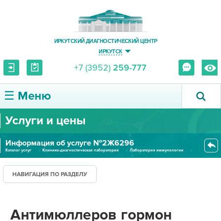
ИРКУТСКИЙ ДИАГНОСТИЧЕСКИЙ ЦЕНТР
ИРКУТСК
+7 (3952)
259-777
☰ Меню
Услуги и цены
О ЦЕНТРЕ
Информация об услуге №2Ж6296
УСЛУГИ И ЦЕНЫ
Каталог услуг
Клинико-диагностическая лаборатория
Лаборатория иммунологии
Антимюллеров гормон (сыворотка...
ПАЦИЕНТУ
НАВИГАЦИЯ ПО РАЗДЕЛУ
ВРАЧУ
Антимюллеров гормон
ПРАВОВАЯ ИНФОРМАЦИЯ