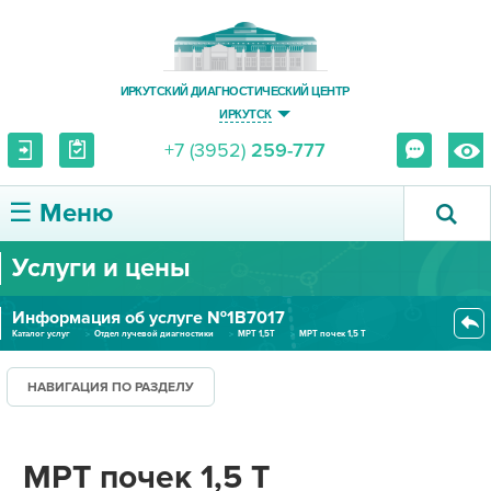
ИРКУТСКИЙ ДИАГНОСТИЧЕСКИЙ ЦЕНТР
ИРКУТСК
+7 (3952)
259-777
☰ Меню
Услуги и цены
О ЦЕНТРЕ
Информация об услуге №1В7017
УСЛУГИ И ЦЕНЫ
Каталог услуг
Отдел лучевой диагностики
МРТ 1,5Т
МРТ почек 1,5 Т
ПАЦИЕНТУ
НАВИГАЦИЯ ПО РАЗДЕЛУ
ВРАЧУ
МРТ почек 1,5 Т
ПРАВОВАЯ ИНФОРМАЦИЯ