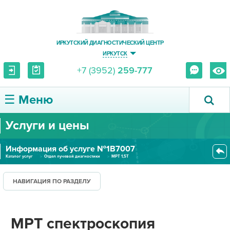
ИРКУТСКИЙ ДИАГНОСТИЧЕСКИЙ ЦЕНТР
ИРКУТСК
+7 (3952)
259-777
☰ Меню
Услуги и цены
О ЦЕНТРЕ
Информация об услуге №1В7007
УСЛУГИ И ЦЕНЫ
Каталог услуг
Отдел лучевой диагностики
МРТ 1,5Т
МРТ спектроскопия (головного м...
ПАЦИЕНТУ
НАВИГАЦИЯ ПО РАЗДЕЛУ
ВРАЧУ
МРТ спектроскопия
ПРАВОВАЯ ИНФОРМАЦИЯ