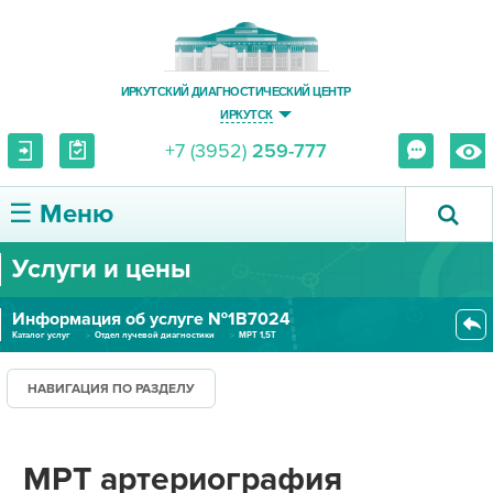
ИРКУТСКИЙ ДИАГНОСТИЧЕСКИЙ ЦЕНТР
ИРКУТСК
+7 (3952)
259-777
☰ Меню
Услуги и цены
О ЦЕНТРЕ
Информация об услуге №1В7024
УСЛУГИ И ЦЕНЫ
Каталог услуг
Отдел лучевой диагностики
МРТ 1,5Т
МРТ артериография экстракраниа...
ПАЦИЕНТУ
НАВИГАЦИЯ ПО РАЗДЕЛУ
ВРАЧУ
МРТ артериография
ПРАВОВАЯ ИНФОРМАЦИЯ