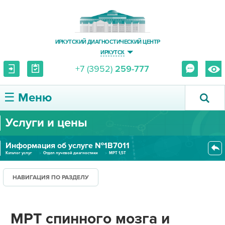
ИРКУТСКИЙ ДИАГНОСТИЧЕСКИЙ ЦЕНТР
ИРКУТСК
+7 (3952)
259-777
☰ Меню
Услуги и цены
О ЦЕНТРЕ
Информация об услуге №1В7011
УСЛУГИ И ЦЕНЫ
Каталог услуг
Отдел лучевой диагностики
МРТ 1,5Т
МРТ спинного мозга и позвоночн...
ПАЦИЕНТУ
НАВИГАЦИЯ ПО РАЗДЕЛУ
ВРАЧУ
МРТ спинного мозга и
ПРАВОВАЯ ИНФОРМАЦИЯ