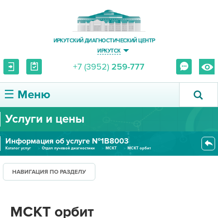
ИРКУТСКИЙ ДИАГНОСТИЧЕСКИЙ ЦЕНТР
ИРКУТСК
+7 (3952)
259-777
☰ Меню
Услуги и цены
О ЦЕНТРЕ
Информация об услуге №1В8003
УСЛУГИ И ЦЕНЫ
Каталог услуг
Отдел лучевой диагностики
МСКТ
МСКТ орбит
ПАЦИЕНТУ
НАВИГАЦИЯ ПО РАЗДЕЛУ
ВРАЧУ
МСКТ орбит
ПРАВОВАЯ ИНФОРМАЦИЯ