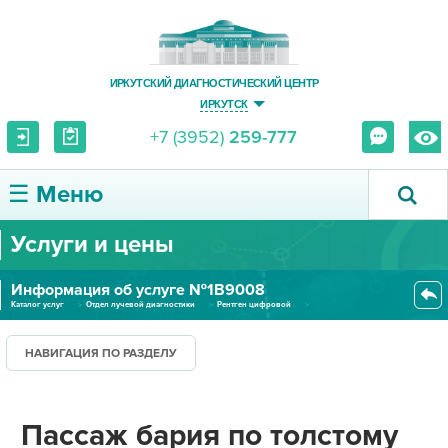
ИРКУТСКИЙ ДИАГНОСТИЧЕСКИЙ ЦЕНТР
ИРКУТСК
+7 (3952)
259-777
☰ Меню
Услуги и цены
О ЦЕНТРЕ
Информация об услуге №1В9008
УСЛУГИ И ЦЕНЫ
Каталог услуг
Отдел лучевой диагностики
Рентген цифровой
Пассаж бария по толстому кишеч...
ПАЦИЕНТУ
НАВИГАЦИЯ ПО РАЗДЕЛУ
ВРАЧУ
Пассаж бария по толстому
ПРАВОВАЯ ИНФОРМАЦИЯ