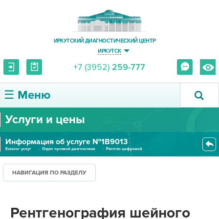
ИРКУТСКИЙ ДИАГНОСТИЧЕСКИЙ ЦЕНТР
ИРКУТСК
+7 (3952)
259-777
☰ Меню
Услуги и цены
О ЦЕНТРЕ
Информация об услуге №1В9013
УСЛУГИ И ЦЕНЫ
Каталог услуг
Отдел лучевой диагностики
Рентген цифровой
Рентгенография шейного отдела...
ПАЦИЕНТУ
НАВИГАЦИЯ ПО РАЗДЕЛУ
ВРАЧУ
Рентгенография шейного
ПРАВОВАЯ ИНФОРМАЦИЯ